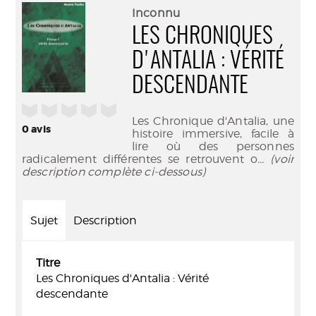
(Nouve
par
Inconnu
fenêtr
mail
LES CHRONIQUES
D'ANTALIA : VÉRITÉ
DESCENDANTE
/5
Les Chronique d'Antalia, une
0
avis
histoire immersive, facile à
lire où des personnes
radicalement différentes se retrouvent o
... (voir
description complète ci-dessous)
Sujet
Description
Titre
Les Chroniques d'Antalia : Vérité
descendante