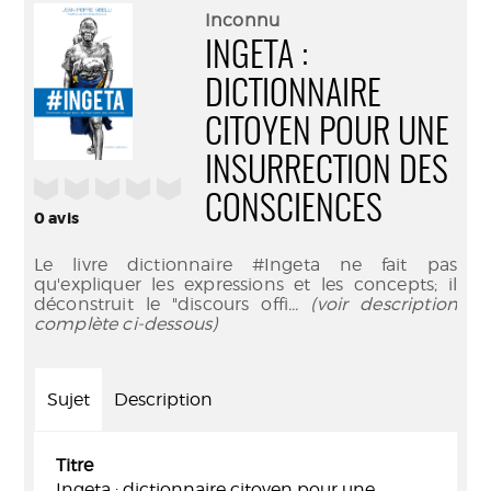
(Nouve
par
Inconnu
fenêtr
mail
INGETA :
DICTIONNAIRE
CITOYEN POUR UNE
INSURRECTION DES
/5
CONSCIENCES
0
avis
Le livre dictionnaire #Ingeta ne fait pas
qu'expliquer les expressions et les concepts; il
déconstruit le "discours offi
... (voir description
complète ci-dessous)
Sujet
Description
Titre
Ingeta : dictionnaire citoyen pour une