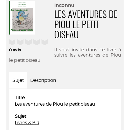
(Nouve
par
Inconnu
fenêtr
mail
LES AVENTURES DE
PIOU LE PETIT
OISEAU
/5
Il vous invite dans ce livre à
0
avis
suivre les aventures de Piou
le petit oiseau
Sujet
Description
Titre
Les aventures de Piou le petit oiseau
Sujet
Livres & BD