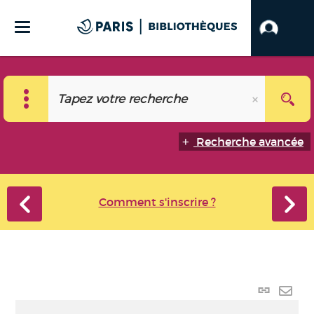
Recherche avancée
Comment s'inscrire ?
Lien
perma
Envo