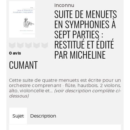
(Nouve
par
Inconnu
fenêtr
mail
SUITE DE MENUETS
EN SYMPHONIES À
SEPT PARTIES :
RESTITUÉ ET ÉDITÉ
/5
0
avis
PAR MICHELINE
CUMANT
Cette suite de quatre menuets est écrite pour un
orchestre comprenant : flûte, hautbois, 2 violons,
alto, violoncelle et
... (voir description complète ci-
dessous)
Sujet
Description