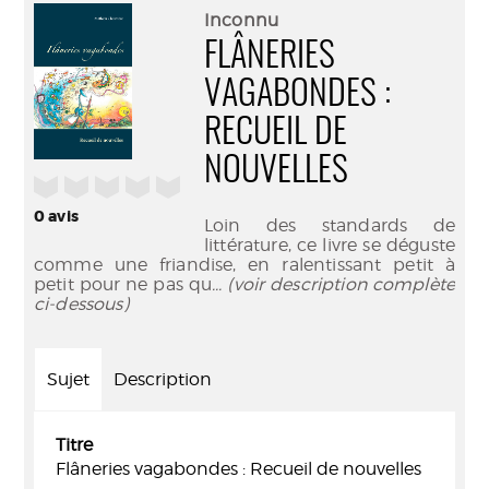
(Nouve
par
Inconnu
fenêtr
mail
FLÂNERIES
VAGABONDES :
RECUEIL DE
NOUVELLES
/5
0
avis
Loin des standards de
littérature, ce livre se déguste
comme une friandise, en ralentissant petit à
petit pour ne pas qu
... (voir description complète
ci-dessous)
Sujet
Description
Titre
Flâneries vagabondes : Recueil de nouvelles