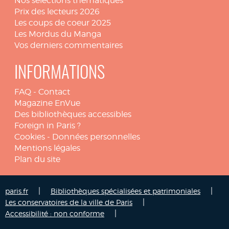
Nos sélections thématiques
Prix des lecteurs 2026
Les coups de coeur 2025
Les Mordus du Manga
Vos derniers commentaires
INFORMATIONS
FAQ
-
Contact
Magazine EnVue
Des bibliothèques accessibles
Foreign in Paris ?
Cookies
-
Données personnelles
Mentions légales
Plan du site
|
|
paris.fr
Bibliothèques spécialisées et patrimoniales
|
Les conservatoires de la ville de Paris
|
Accessibilité : non conforme