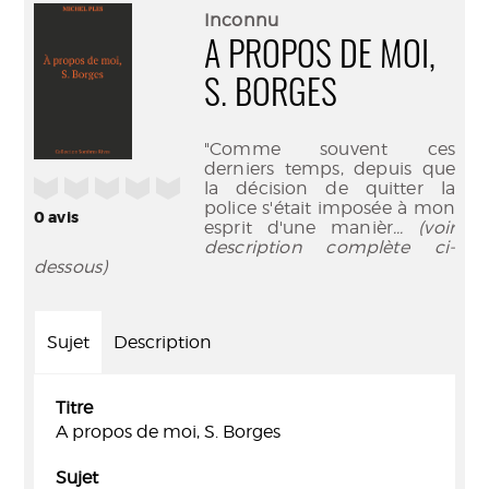
(Nouve
par
Inconnu
fenêtr
mail
A PROPOS DE MOI,
S. BORGES
"Comme souvent ces
derniers temps, depuis que
/5
la décision de quitter la
police s'était imposée à mon
0
avis
esprit d'une manièr
... (voir
description complète ci-
dessous)
Sujet
Description
Titre
A propos de moi, S. Borges
Sujet