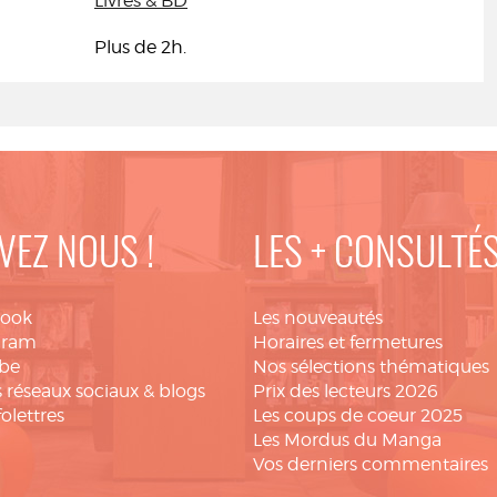
Livres & BD
Plus de 2h.
VEZ NOUS !
LES + CONSULTÉ
book
Les nouveautés
gram
Horaires et fermetures
be
Nos sélections thématiques
 réseaux sociaux & blogs
Prix des lecteurs 2026
folettres
Les coups de coeur 2025
Les Mordus du Manga
Vos derniers commentaires