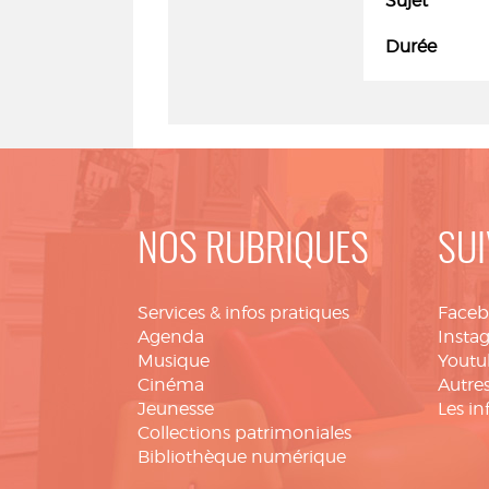
Sujet
Durée
NOS RUBRIQUES
SUI
Services & infos pratiques
Face
Agenda
Insta
Musique
Youtu
Cinéma
Autres
Jeunesse
Les in
Collections patrimoniales
Bibliothèque numérique