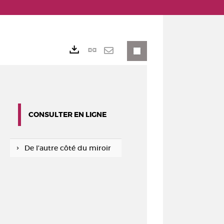
Lien
Exports
permanent
Envoyer
(Nouvelle
par
fenêtre)
mail
CONSULTER EN LIGNE
De l'autre côté du miroir