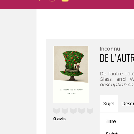
Inconnu
DE L'AUT
De l'autre côt
Glass, and 
description co
Sujet
Descr
/5
0
avis
Titre