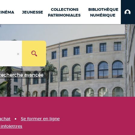
COLLECTIONS
BIBLIOTHÈQUE
CINÉMA
JEUNESSE
PATRIMONIALES
NUMÉRIQUE
Recherche avancée
achat
Se former en ligne
infolettres