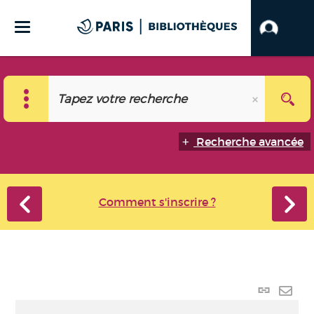
Recherche avancée
Comment s'inscrire ?
Lien
perma
Envo