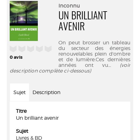
(Nouve
par
Inconnu
fenêtr
mail
UN BRILLIANT
AVENIR
On peut brosser un tableau
/5
du secteur des énergies
renouvelables plein d'ombre
0
avis
et de lumière.Ces dernières
années ont vu
... (voir
description complète ci-dessous)
Sujet
Description
Titre
Un brilliant avenir
Sujet
Livres & BD