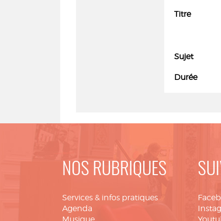
Titre
Sujet
Durée
NOS RUBRIQUES
SUI
Services & infos pratiques
Face
Agenda
Insta
Musique
Youtu