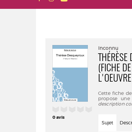
Inconnu
THÉRÈSE 
(FICHE DE
L'OEUVRE
Cette fiche d
propose une 
description co
/5
0
avis
Sujet
Descr