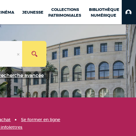
COLLECTIONS
BIBLIOTHÈQUE
CINÉMA
JEUNESSE
PATRIMONIALES
NUMÉRIQUE
Recherche avancée
achat
Se former en ligne
infolettres