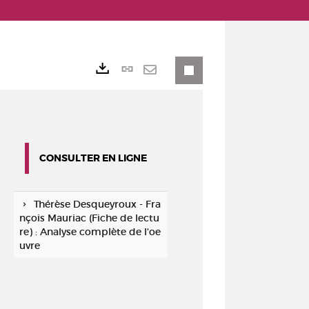
Lien
Exports
permanent
Envoyer
(Nouvelle
par
fenêtre)
mail
CONSULTER EN LIGNE
Thérèse Desqueyroux - Fra
nçois Mauriac (Fiche de lectu
re) : Analyse complète de l'oe
uvre