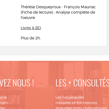
Thérèse Desqueyroux - François Mauriac
(Fiche de lecture) : Analyse complète de
l'oeuvre
Livres & BD
Plus de 2h.
VEZ NOUS !
LES + CONSULTÉ
book
Les nouveautés
gram
Horaires et fermetures
be
Nos sélections thématiques