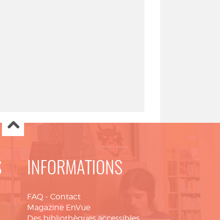
S
INFORMATIONS
FAQ
-
Contact
Magazine EnVue
Des bibliothèques accessibles