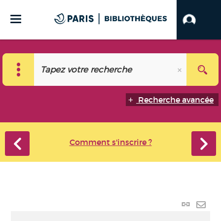
Recherche avancée
Comment s'inscrire ?
Lien
perma
Envo