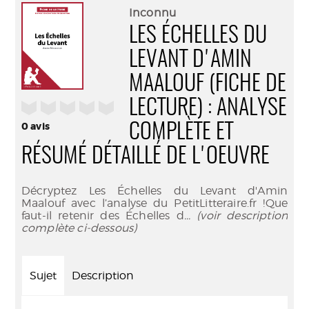
(Nouve
par
Inconnu
fenêtr
mail
LES ÉCHELLES DU
LEVANT D'AMIN
MAALOUF (FICHE DE
LECTURE) : ANALYSE
/5
0
avis
COMPLÈTE ET
RÉSUMÉ DÉTAILLÉ DE L'OEUVRE
Décryptez Les Échelles du Levant d'Amin
Maalouf avec l’analyse du PetitLitteraire.fr !Que
faut-il retenir des Échelles d
... (voir description
complète ci-dessous)
Sujet
Description