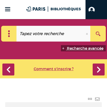
Recherche avancée
Comment s'inscrire ?
Lien
perma
Envo