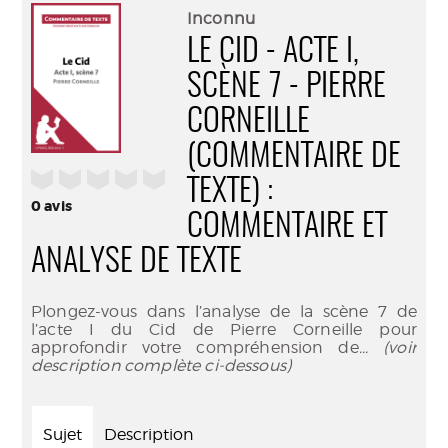
(Nouve
par
Inconnu
fenêtr
mail
LE CID - ACTE I,
SCÈNE 7 - PIERRE
CORNEILLE
(COMMENTAIRE DE
/5
TEXTE) :
0
avis
COMMENTAIRE ET
ANALYSE DE TEXTE
Plongez-vous dans l’analyse de la scène 7 de
l’acte I du Cid de Pierre Corneille pour
approfondir votre compréhension de
... (voir
description complète ci-dessous)
Sujet
Description