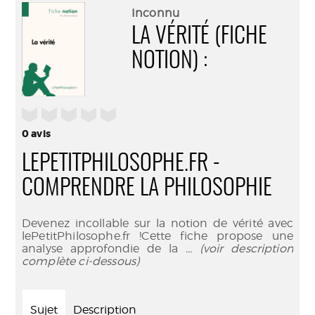
(Nouve
par
Inconnu
fenêtr
mail
LA VÉRITÉ (FICHE
NOTION) :
/5
0
avis
LEPETITPHILOSOPHE.FR -
COMPRENDRE LA PHILOSOPHIE
Devenez incollable sur la notion de vérité avec
lePetitPhilosophe.fr !Cette fiche propose une
analyse approfondie de la
... (voir description
complète ci-dessous)
Sujet
Description