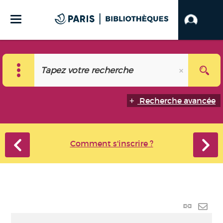
Recherche avancée
Comment s'inscrire ?
Lien
perma
Envo