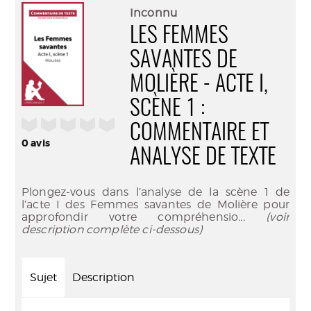
(Nouve
par
Inconnu
fenêtr
mail
LES FEMMES
SAVANTES DE
MOLIÈRE - ACTE I,
SCÈNE 1 :
/5
COMMENTAIRE ET
0
avis
ANALYSE DE TEXTE
Plongez-vous dans l’analyse de la scène 1 de
l’acte I des Femmes savantes de Molière pour
approfondir votre compréhensio
... (voir
description complète ci-dessous)
Sujet
Description