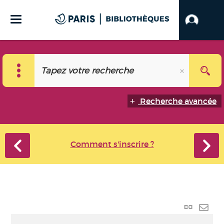
Recherche avancée
Comment s'inscrire ?
Lien
perma
Envo