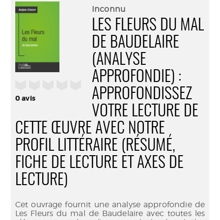
(Nouve
par
Inconnu
fenêtr
mail
LES FLEURS DU MAL
DE BAUDELAIRE
(ANALYSE
APPROFONDIE) :
/5
APPROFONDISSEZ
0
avis
VOTRE LECTURE DE
CETTE ŒUVRE AVEC NOTRE
PROFIL LITTÉRAIRE (RÉSUMÉ,
FICHE DE LECTURE ET AXES DE
LECTURE)
Cet ouvrage fournit une analyse approfondie de
Les Fleurs du mal de Baudelaire avec toutes les