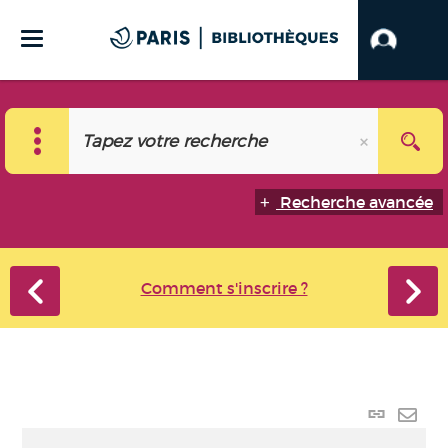
Recherche avancée
Comment s'inscrire ?
Lien
perma
Envo