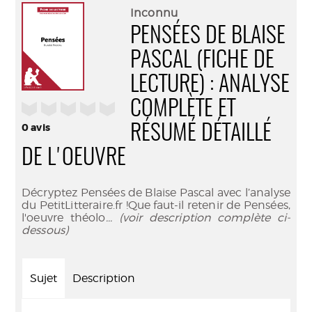
(Nouve
par
Inconnu
fenêtr
mail
PENSÉES DE BLAISE
PASCAL (FICHE DE
LECTURE) : ANALYSE
COMPLÈTE ET
/5
0
avis
RÉSUMÉ DÉTAILLÉ
DE L'OEUVRE
Décryptez Pensées de Blaise Pascal avec l’analyse
du PetitLitteraire.fr !Que faut-il retenir de Pensées,
l'oeuvre théolo
... (voir description complète ci-
dessous)
Sujet
Description