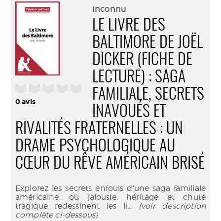
(Nouve
par
Inconnu
fenêtr
mail
LE LIVRE DES
BALTIMORE DE JOËL
DICKER (FICHE DE
LECTURE) : SAGA
/5
FAMILIALE, SECRETS
0
avis
INAVOUÉS ET
RIVALITÉS FRATERNELLES : UN
DRAME PSYCHOLOGIQUE AU
CŒUR DU RÊVE AMÉRICAIN BRISÉ
Explorez les secrets enfouis d’une saga familiale
américaine, où jalousie, héritage et chute
tragique redessinent les li
... (voir description
complète ci-dessous)