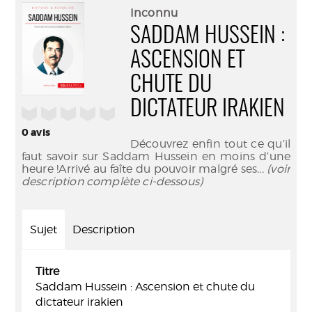
(Nouve
par
Inconnu
fenêtr
mail
SADDAM HUSSEIN :
ASCENSION ET
CHUTE DU
DICTATEUR IRAKIEN
/5
0
avis
Découvrez enfin tout ce qu’il
faut savoir sur Saddam Hussein en moins d’une
heure !Arrivé au faîte du pouvoir malgré ses
... (voir
description complète ci-dessous)
Sujet
Description
Titre
Saddam Hussein : Ascension et chute du
dictateur irakien