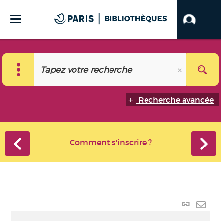
Recherche avancée
Comment s'inscrire ?
Lien
perma
Envo