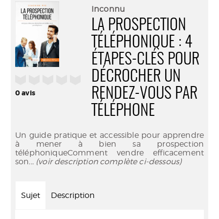
(Nouve
par
Inconnu
fenêtr
mail
LA PROSPECTION
TÉLÉPHONIQUE : 4
ÉTAPES-CLÉS POUR
DÉCROCHER UN
/5
RENDEZ-VOUS PAR
0
avis
TÉLÉPHONE
Un guide pratique et accessible pour apprendre
à mener à bien sa prospection
téléphoniqueComment vendre efficacement
son
... (voir description complète ci-dessous)
Sujet
Description