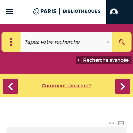
Recherche avancée
Comment s'inscrire ?
Lien
perma
Envo