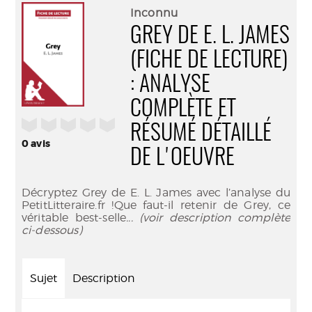
(Nouve
par
Inconnu
fenêtr
mail
GREY DE E. L. JAMES
(FICHE DE LECTURE)
: ANALYSE
COMPLÈTE ET
/5
RÉSUMÉ DÉTAILLÉ
0
avis
DE L'OEUVRE
Décryptez Grey de E. L. James avec l’analyse du
PetitLitteraire.fr !Que faut-il retenir de Grey, ce
véritable best-selle
... (voir description complète
ci-dessous)
Sujet
Description