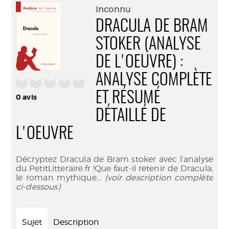
(Nouve
par
Inconnu
fenêtr
mail
DRACULA DE BRAM
STOKER (ANALYSE
DE L'OEUVRE) :
ANALYSE COMPLÈTE
/5
ET RÉSUMÉ
0
avis
DÉTAILLÉ DE
L'OEUVRE
Décryptez Dracula de Bram stoker avec l’analyse
du PetitLitteraire.fr !Que faut-il retenir de Dracula,
le roman mythique
... (voir description complète
ci-dessous)
Sujet
Description