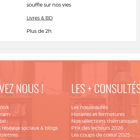
souffle sur nos vies
Livres & BD
Plus de 2h.
VEZ NOUS !
LES + CONSULTÉ
book
Les nouveautés
gram
Horaires et fermetures
be
Nos sélections thématiques
 réseaux sociaux & blogs
Prix des lecteurs 2026
folettres
Les coups de coeur 2025