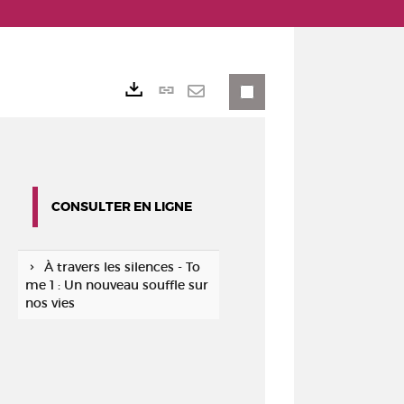
Lien
Exports
permanent
Envoyer
(Nouvelle
par
fenêtre)
mail
CONSULTER EN LIGNE
À travers les silences - To
me 1 : Un nouveau souffle sur
nos vies