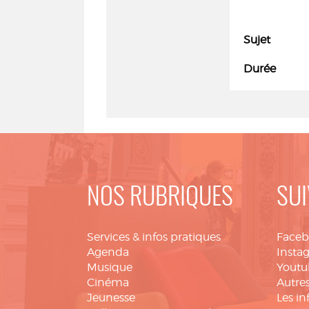
Sujet
Durée
NOS RUBRIQUES
SUI
Services & infos pratiques
Face
Agenda
Insta
Musique
Youtu
Cinéma
Autres
Jeunesse
Les in