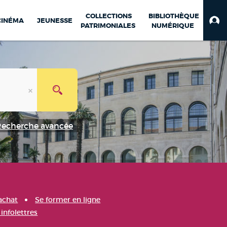
COLLECTIONS
BIBLIOTHÈQUE
CINÉMA
JEUNESSE
PATRIMONIALES
NUMÉRIQUE
Recherche avancée
achat
Se former en ligne
infolettres