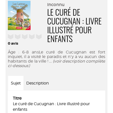
(Nouve
par
Inconnu
fenêtr
mail
LE CURÉ DE
CUCUGNAN : LIVRE
ILLUSTRÉ POUR
/5
ENFANTS
0
avis
Âge : 6-8 ansLe curé de Cucugnan est fort
inquiet, il a visité le paradis et n’y a vu aucun des
habitants de la ville !
... (voir description complète
ci-dessous)
Sujet
Description
Titre
Le curé de Cucugnan : Livre illustré pour
enfants