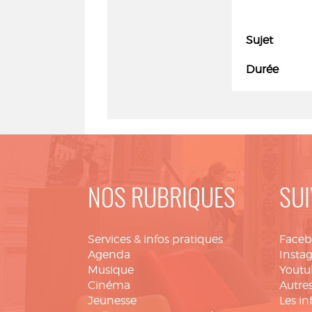
Sujet
Durée
NOS RUBRIQUES
SUI
Services & infos pratiques
Face
Agenda
Insta
Musique
Youtu
Cinéma
Autres
Jeunesse
Les in