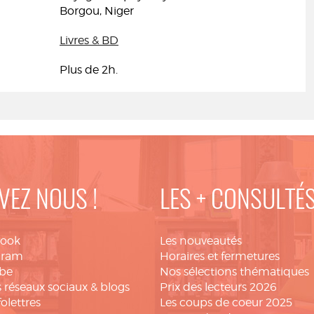
Borgou, Niger
Livres & BD
Plus de 2h.
VEZ NOUS !
LES + CONSULTÉ
book
Les nouveautés
gram
Horaires et fermetures
be
Nos sélections thématiques
 réseaux sociaux & blogs
Prix des lecteurs 2026
folettres
Les coups de coeur 2025