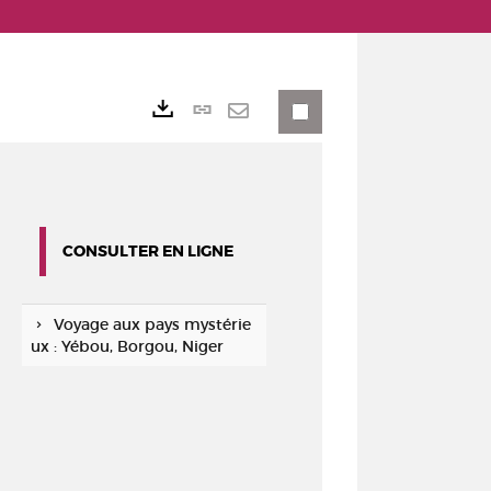
Lien
Exports
permanent
Envoyer
(Nouvelle
par
fenêtre)
mail
CONSULTER EN LIGNE
Voyage aux pays mystérie
ux : Yébou, Borgou, Niger