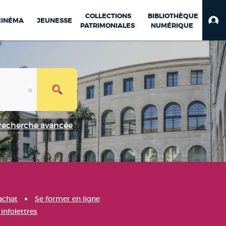
COLLECTIONS
BIBLIOTHÈQUE
CINÉMA
JEUNESSE
PATRIMONIALES
NUMÉRIQUE
Recherche avancée
achat
Se former en ligne
infolettres