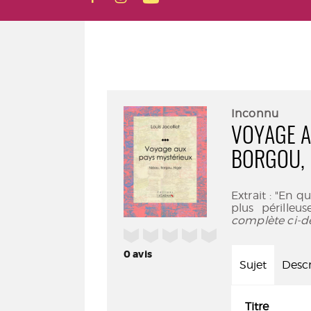
Inconnu
VOYAGE A
BORGOU, 
Extrait : "En q
plus périlleu
complète ci-d
/5
0
avis
Sujet
Descr
Titre