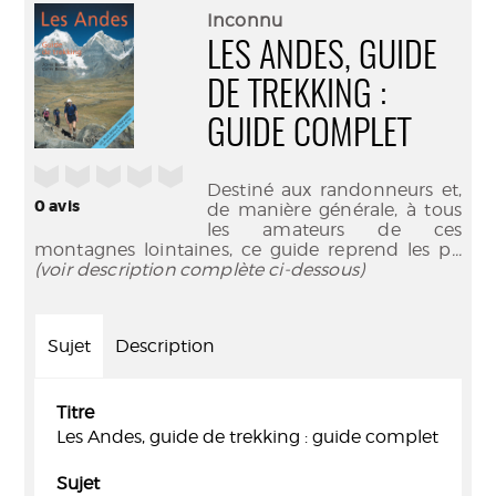
(Nouve
par
Inconnu
fenêtr
mail
LES ANDES, GUIDE
DE TREKKING :
GUIDE COMPLET
/5
Destiné aux randonneurs et,
0
avis
de manière générale, à tous
les amateurs de ces
montagnes lointaines, ce guide reprend les p
...
(voir description complète ci-dessous)
Sujet
Description
Titre
Les Andes, guide de trekking : guide complet
Sujet