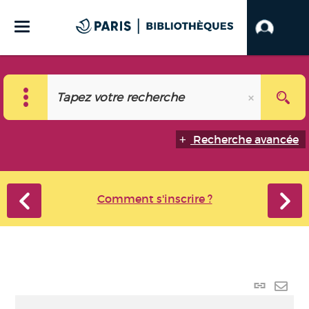
Recherche avancée
Comment s'inscrire ?
Lien
perma
Envo