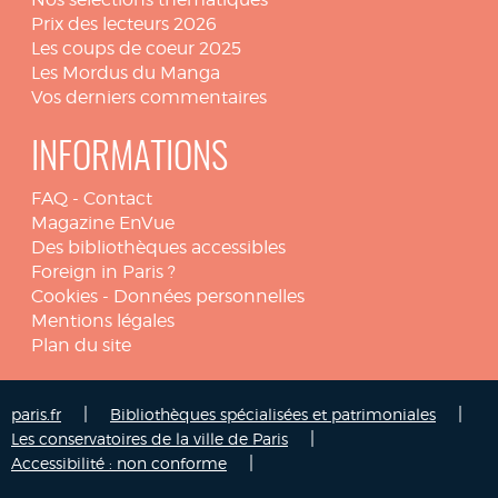
Prix des lecteurs 2026
Les coups de coeur 2025
Les Mordus du Manga
Vos derniers commentaires
INFORMATIONS
FAQ
-
Contact
Magazine EnVue
Des bibliothèques accessibles
Foreign in Paris ?
Cookies
-
Données personnelles
Mentions légales
Plan du site
|
|
paris.fr
Bibliothèques spécialisées et patrimoniales
|
Les conservatoires de la ville de Paris
|
Accessibilité : non conforme