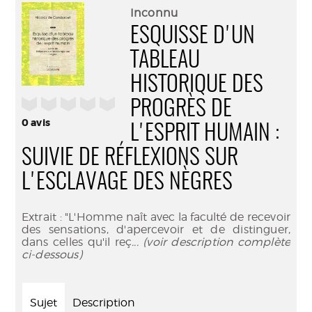
(Nouve
par
Inconnu
fenêtr
mail
ESQUISSE D'UN
TABLEAU
HISTORIQUE DES
/5
PROGRÈS DE
0
avis
L'ESPRIT HUMAIN :
SUIVIE DE RÉFLEXIONS SUR
L'ESCLAVAGE DES NÈGRES
Extrait : "L'Homme naît avec la faculté de recevoir
des sensations, d'apercevoir et de distinguer,
dans celles qu'il reç
... (voir description complète
ci-dessous)
Sujet
Description