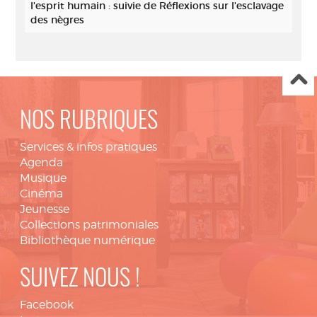
l'esprit humain : suivie de Réflexions sur l'esclavage
des nègres
NOS RUBRIQUES
Services & infos pratiques
Agenda
Musique
Cinéma
Jeunesse
Collections patrimoniales
Bibliothèque numérique
SUIVEZ NOUS !
Facebook