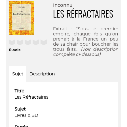
(Nouve
par
Inconnu
fenêtr
mail
LES RÉFRACTAIRES
Extrait : "Sous le premier
empire, chaque fois qu'on
prenait à la France un peu
/5
de sa chair pour boucher les
trous faits
... (voir description
0
avis
complète ci-dessous)
Sujet
Description
Titre
Les Réfractaires
Sujet
Livres & BD