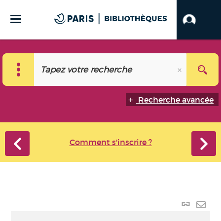
Recherche avancée
Comment s'inscrire ?
Lien
perma
Envo