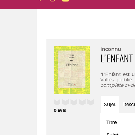
Inconnu
L'ENFANT
"L'Enfant est 
Vallès, publié
complète ci-d
/5
Sujet
Descr
0
avis
Titre