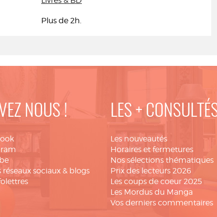
Livres & BD
Plus de 2h.
VEZ NOUS !
LES + CONSULTÉ
book
Les nouveautés
gram
Horaires et fermetures
be
Nos sélections thématiques
 réseaux sociaux & blogs
Prix des lecteurs 2026
folettres
Les coups de coeur 2025
Les Mordus du Manga
Vos derniers commentaires