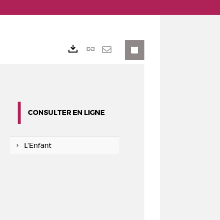
Lien
Exports
permanent
Envoyer
(Nouvelle
par
fenêtre)
mail
CONSULTER EN LIGNE
L'Enfant