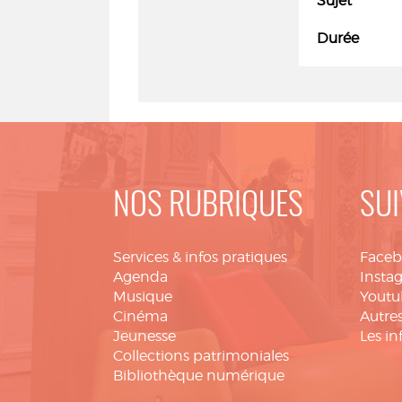
Sujet
Durée
NOS RUBRIQUES
SUI
Services & infos pratiques
Face
Agenda
Insta
Musique
Youtu
Cinéma
Autres
Jeunesse
Les in
Collections patrimoniales
Bibliothèque numérique