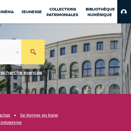
COLLECTIONS
BIBLIOTHÈQUE
CINÉMA
JEUNESSE
PATRIMONIALES
NUMÉRIQUE
Recherche avancée
achat
Se former en ligne
infolettres