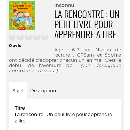
(Nouve
par
Inconnu
fenêtr
mail
LA RENCONTRE : UN
PETIT LIVRE POUR
APPRENDRE À LIRE
/5
0
avis
Age : 6-7 ans Niveau de
lecture : CPSam et Sophie
ont décidé d'adopter chacun un animal. C'est le
début de l'aventure po
... (voir description
complète ci-dessous)
Sujet
Description
Titre
La rencontre : Un petit livre pour apprendre
à lire