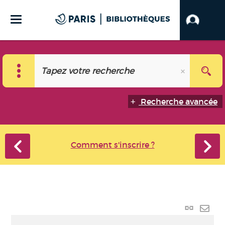
Recherche avancée
Comment s'inscrire ?
Lien
perma
Envo