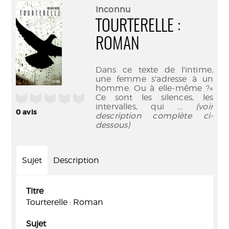
(Nouve
par
Inconnu
fenêtr
mail
TOURTERELLE :
ROMAN
Dans ce texte de l'intime,
une femme s'adresse à un
homme. Ou à elle-même ?«
/5
Ce sont les silences, les
intervalles, qui
... (voir
0
avis
description complète ci-
dessous)
Sujet
Description
Titre
Tourterelle : Roman
Sujet