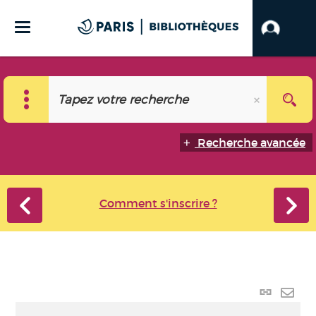
Recherche avancée
Comment s'inscrire ?
Lien
perma
Envo