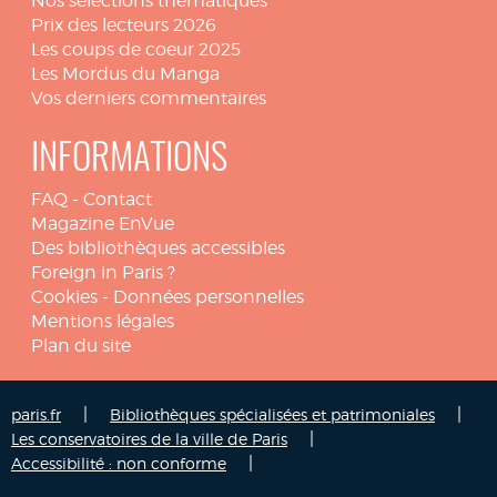
Nos sélections thématiques
Prix des lecteurs 2026
Les coups de coeur 2025
Les Mordus du Manga
Vos derniers commentaires
INFORMATIONS
FAQ
-
Contact
Magazine EnVue
Des bibliothèques accessibles
Foreign in Paris ?
Cookies
-
Données personnelles
Mentions légales
Plan du site
|
|
paris.fr
Bibliothèques spécialisées et patrimoniales
|
Les conservatoires de la ville de Paris
|
Accessibilité : non conforme