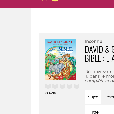
Inconnu
DAVID & 
BIBLE : L
Découvrez une 
lu dans le mo
complète ci-d
/5
0
avis
Sujet
Descr
Titre