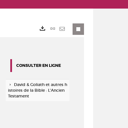
Lien
Exports
permanent
Envoyer
(Nouvelle
par
fenêtre)
mail
CONSULTER EN LIGNE
David & Goliath et autres h
istoires de la Bible : L'Ancien
Testament