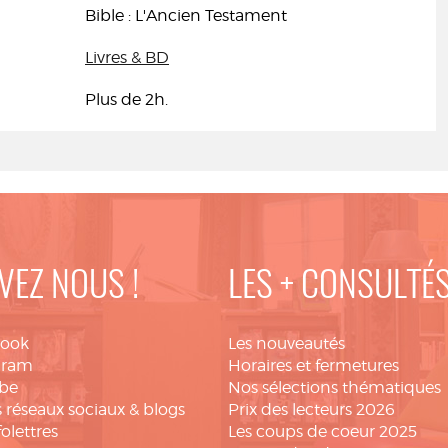
Bible : L'Ancien Testament
Livres & BD
Plus de 2h.
VEZ NOUS !
LES + CONSULTÉ
book
Les nouveautés
gram
Horaires et fermetures
be
Nos sélections thématiques
 réseaux sociaux & blogs
Prix des lecteurs 2026
folettres
Les coups de coeur 2025