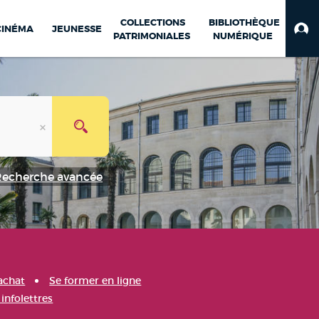
COLLECTIONS
BIBLIOTHÈQUE
CINÉMA
JEUNESSE
PATRIMONIALES
NUMÉRIQUE
Recherche avancée
achat
Se former en ligne
infolettres