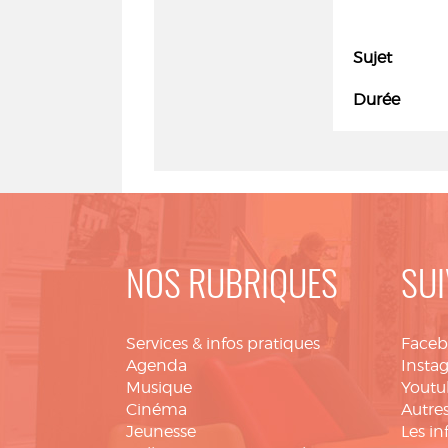
Sujet
Durée
NOS RUBRIQUES
SUI
Services & infos pratiques
Face
Agenda
Insta
Musique
Youtu
Cinéma
Autres
Jeunesse
Les in