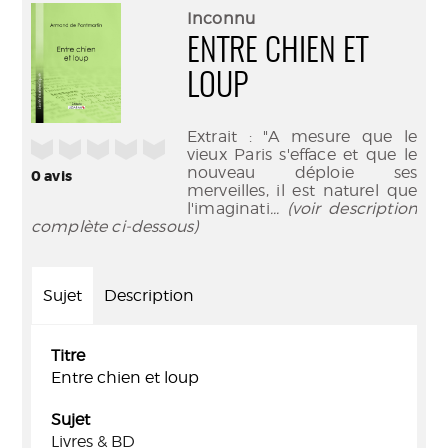
(Nouve
par
Inconnu
fenêtr
mail
ENTRE CHIEN ET
LOUP
Extrait : "A mesure que le
/5
vieux Paris s'efface et que le
nouveau déploie ses
0
avis
merveilles, il est naturel que
l'imaginati
... (voir description
complète ci-dessous)
Sujet
Description
Titre
Entre chien et loup
Sujet
Livres & BD