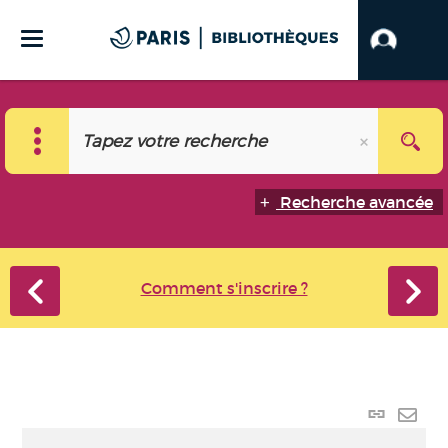
Recherche avancée
Comment s'inscrire ?
Lien
perma
Envo