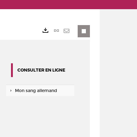
Lien
Exports
permanent
Envoyer
(Nouvelle
par
fenêtre)
mail
CONSULTER EN LIGNE
Mon sang allemand