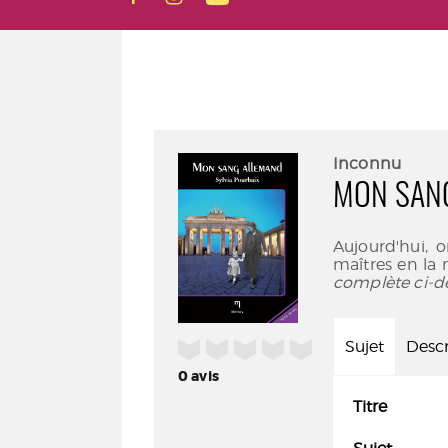
Inconnu
MON SAN
Aujourd'hui, 
maîtres en la 
complète ci-d
/5
Sujet
Descr
0
avis
Titre