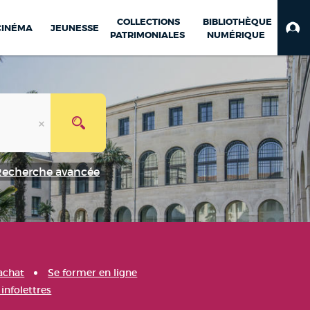
COLLECTIONS
BIBLIOTHÈQUE
CINÉMA
JEUNESSE
PATRIMONIALES
NUMÉRIQUE
Recherche avancée
achat
Se former en ligne
infolettres