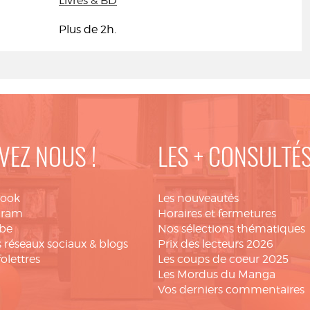
Livres & BD
Plus de 2h.
VEZ NOUS !
LES + CONSULTÉ
book
Les nouveautés
gram
Horaires et fermetures
be
Nos sélections thématiques
 réseaux sociaux & blogs
Prix des lecteurs 2026
folettres
Les coups de coeur 2025
Les Mordus du Manga
Vos derniers commentaires