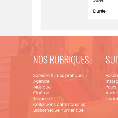
Sujet
Durée
NOS RUBRIQUES
SUI
Services & infos pratiques
Face
Agenda
Insta
Musique
Youtu
Cinéma
Autres
Jeunesse
Les in
Collections patrimoniales
Bibliothèque numérique