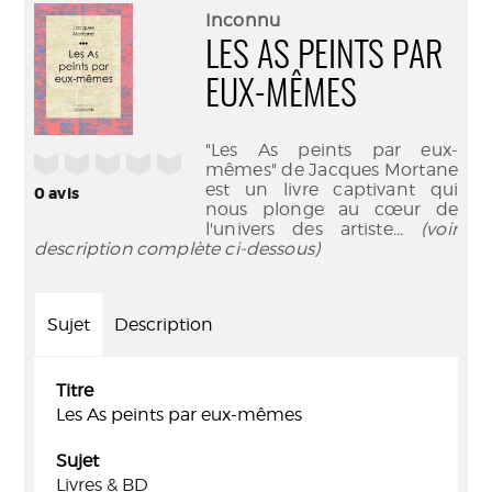
(Nouve
par
Inconnu
fenêtr
mail
LES AS PEINTS PAR
EUX-MÊMES
"Les As peints par eux-
/5
mêmes" de Jacques Mortane
est un livre captivant qui
0
avis
nous plonge au cœur de
l'univers des artiste
... (voir
description complète ci-dessous)
Sujet
Description
Titre
Les As peints par eux-mêmes
Sujet
Livres & BD