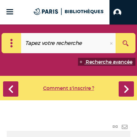
Recherche avancée
Comment s'inscrire ?
Lien
perma
Envo