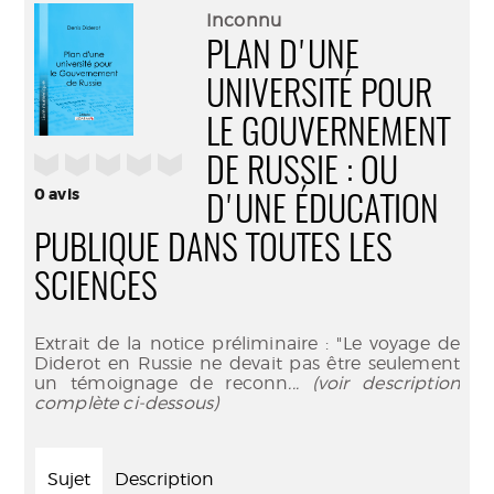
(Nouve
par
Inconnu
fenêtr
mail
PLAN D'UNE
UNIVERSITÉ POUR
LE GOUVERNEMENT
/5
DE RUSSIE : OU
0
avis
D'UNE ÉDUCATION
PUBLIQUE DANS TOUTES LES
SCIENCES
Extrait de la notice préliminaire : "Le voyage de
Diderot en Russie ne devait pas être seulement
un témoignage de reconn
... (voir description
complète ci-dessous)
Sujet
Description