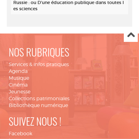
Russie : ou D'une éducation publique dans toutes l
es sciences
NOS RUBRIQUES
Services & infos pratiques
Agenda
Musique
Cinéma
Jeunesse
Collections patrimoniales
Bibliothèque numérique
SUIVEZ NOUS !
Facebook