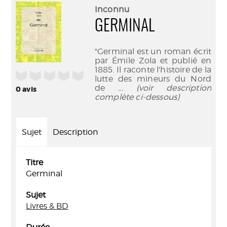
(Nouve
par
Inconnu
fenêtr
mail
GERMINAL
"Germinal est un roman écrit
par Émile Zola et publié en
1885. Il raconte l'histoire de la
/5
lutte des mineurs du Nord
de
... (voir description
0
avis
complète ci-dessous)
Sujet
Description
Titre
Germinal
Sujet
Livres & BD