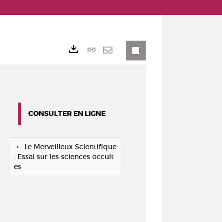
Lien
Exports
permanent
Envoyer
(Nouvelle
par
fenêtre)
mail
CONSULTER EN LIGNE
Le Merveilleux Scientifique
: Essai sur les sciences occult
es