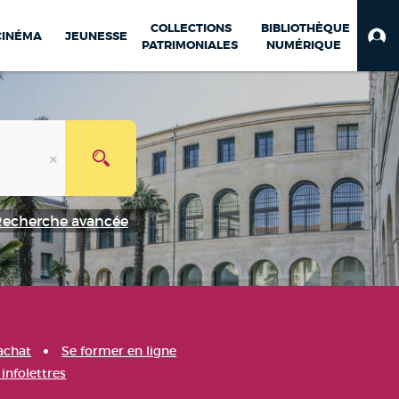
COLLECTIONS
BIBLIOTHÈQUE
CINÉMA
JEUNESSE
PATRIMONIALES
NUMÉRIQUE
Recherche avancée
achat
Se former en ligne
infolettres