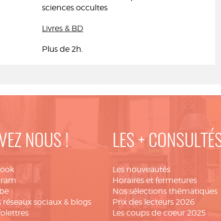
sciences occultes
Livres & BD
Plus de 2h.
VEZ NOUS !
LES + CONSULTÉ
book
Les nouveautés
gram
Horaires et fermetures
be
Nos sélections thématiques
 réseaux sociaux & blogs
Prix des lecteurs 2026
folettres
Les coups de coeur 2025