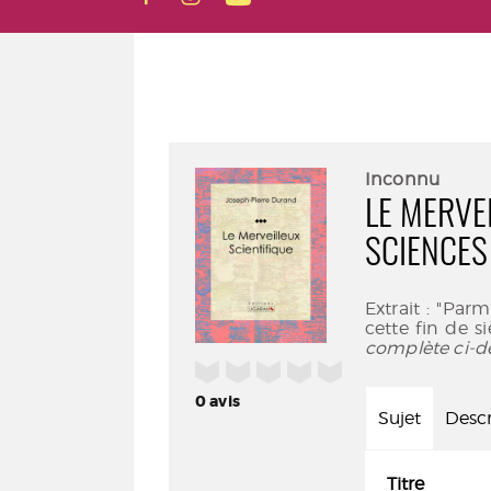
Inconnu
LE MERVEI
SCIENCES
Extrait : "Par
cette fin de s
complète ci-d
/5
0
avis
Sujet
Descr
Titre