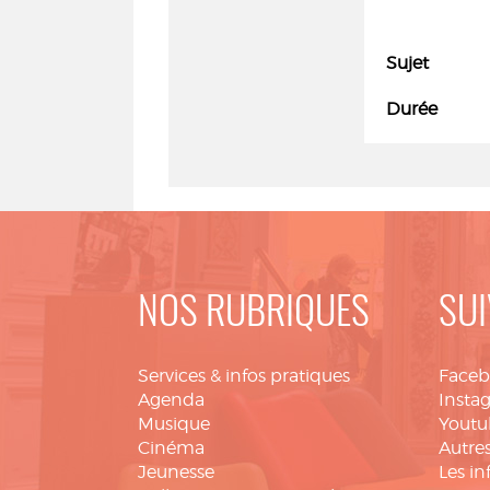
Sujet
Durée
NOS RUBRIQUES
SUI
Services & infos pratiques
Face
Agenda
Insta
Musique
Youtu
Cinéma
Autres
Jeunesse
Les in