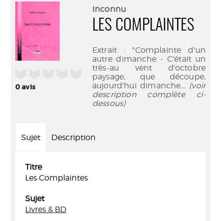
(Nouve
par
Inconnu
fenêtr
mail
LES COMPLAINTES
Extrait : "Complainte d'un
autre dimanche - C'était un
très-au vent d'octobre
/5
paysage, que découpe,
aujourd'hui dimanche
... (voir
0
avis
description complète ci-
dessous)
Sujet
Description
Titre
Les Complaintes
Sujet
Livres & BD