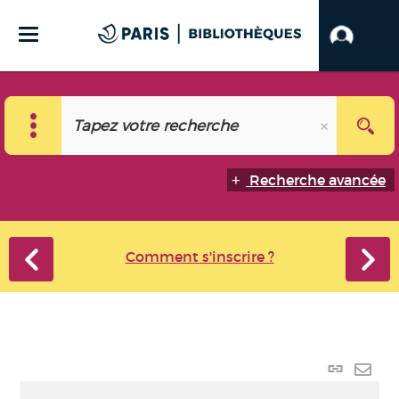
Recherche avancée
Comment s'inscrire ?
Lien
perma
Envo