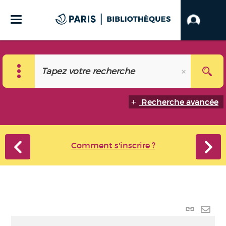
Recherche avancée
Comment s'inscrire ?
Lien
perma
Envo