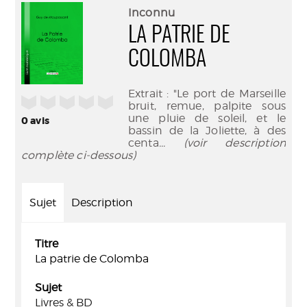
(Nouve
par
Inconnu
fenêtr
mail
LA PATRIE DE
COLOMBA
Extrait : "Le port de Marseille
/5
bruit, remue, palpite sous
une pluie de soleil, et le
0
avis
bassin de la Joliette, à des
centa
... (voir description
complète ci-dessous)
Sujet
Description
Titre
La patrie de Colomba
Sujet
Livres & BD