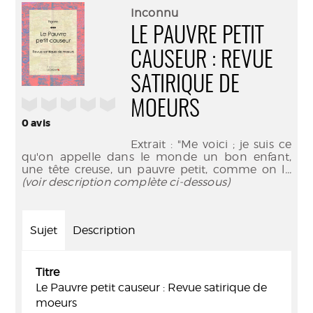
(Nouve
par
Inconnu
fenêtr
mail
LE PAUVRE PETIT
CAUSEUR : REVUE
SATIRIQUE DE
/5
MOEURS
0
avis
Extrait : "Me voici ; je suis ce
qu'on appelle dans le monde un bon enfant,
une tête creuse, un pauvre petit, comme on l
...
(voir description complète ci-dessous)
Sujet
Description
Titre
Le Pauvre petit causeur : Revue satirique de
moeurs