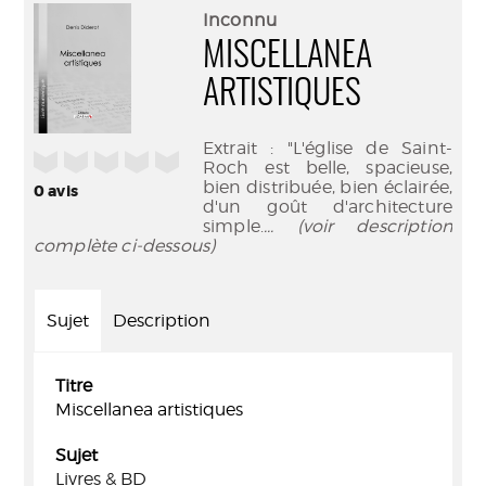
(Nouve
par
Inconnu
fenêtr
mail
MISCELLANEA
ARTISTIQUES
Extrait : "L'église de Saint-
/5
Roch est belle, spacieuse,
bien distribuée, bien éclairée,
0
avis
d'un goût d'architecture
simple.
... (voir description
complète ci-dessous)
Sujet
Description
Titre
Miscellanea artistiques
Sujet
Livres & BD