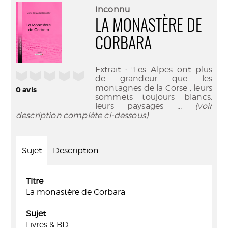
(Nouve
par
Inconnu
fenêtr
mail
LA MONASTÈRE DE
CORBARA
Extrait : "Les Alpes ont plus
/5
de grandeur que les
montagnes de la Corse ; leurs
0
avis
sommets toujours blancs,
leurs paysages
... (voir
description complète ci-dessous)
Sujet
Description
Titre
La monastère de Corbara
Sujet
Livres & BD