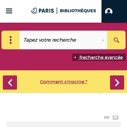
Recherche avancée
Comment s'inscrire ?
Lien
perma
Envo