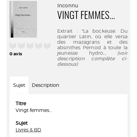
(Nouve
par
Inconnu
fenêtr
mail
VINGT FEMMES...
Extrait : "La bockeuse. Du
quartier Latin, où elle versa
des mazagrans et des
/5
absinthes Pernod à toute la
jeunesse hydro
... (voir
0
avis
description complète ci-
dessous)
Sujet
Description
Titre
Vingt femmes...
Sujet
Livres & BD