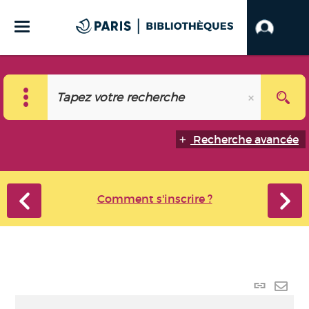
Recherche avancée
Comment s'inscrire ?
Lien
perma
Envo