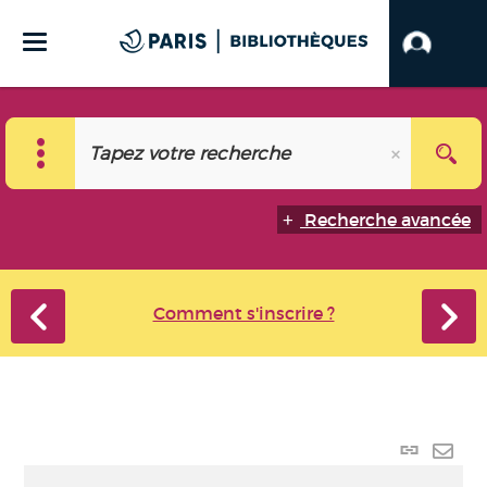
Recherche avancée
Comment s'inscrire ?
Lien
perma
Envo