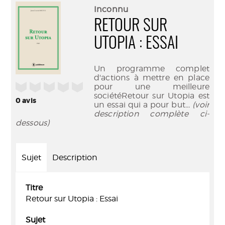
(Nouve
par
Inconnu
fenêtr
mail
RETOUR SUR
UTOPIA : ESSAI
Un programme complet
d'actions à mettre en place
/5
pour une meilleure
sociétéRetour sur Utopia est
0
avis
un essai qui a pour but
... (voir
description complète ci-
dessous)
Sujet
Description
Titre
Retour sur Utopia : Essai
Sujet