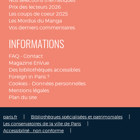
Nos sélections thématiques
Prix des lecteurs 2026
Les coups de coeur 2025
Les Mordus du Manga
Vos derniers commentaires
INFORMATIONS
FAQ
-
Contact
Magazine EnVue
Des bibliothèques accessibles
Foreign in Paris ?
Cookies
-
Données personnelles
Mentions légales
Plan du site
|
|
paris.fr
Bibliothèques spécialisées et patrimoniales
|
Les conservatoires de la ville de Paris
|
Accessibilité : non conforme