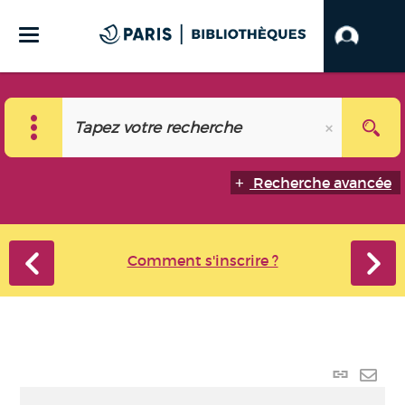
Recherche avancée
Comment s'inscrire ?
Lien
perma
Envo