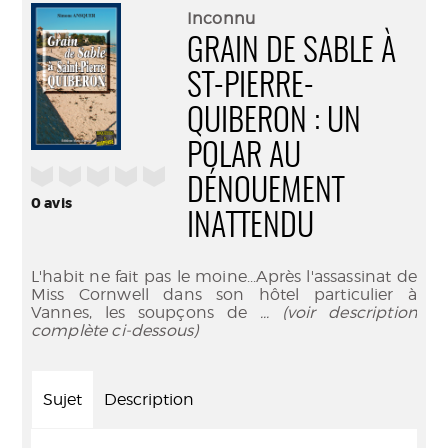
(Nouve
par
Inconnu
fenêtr
mail
GRAIN DE SABLE À
ST-PIERRE-
QUIBERON : UN
POLAR AU
/5
DÉNOUEMENT
0
avis
INATTENDU
L'habit ne fait pas le moine...Après l'assassinat de
Miss Cornwell dans son hôtel particulier à
Vannes, les soupçons de
... (voir description
complète ci-dessous)
Sujet
Description