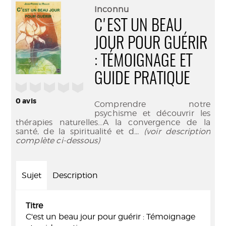
(Nouve
par
Inconnu
fenêtr
mail
C'EST UN BEAU
JOUR POUR GUÉRIR
: TÉMOIGNAGE ET
GUIDE PRATIQUE
/5
0
avis
Comprendre notre
psychisme et découvrir les
thérapies naturelles...A la convergence de la
santé, de la spiritualité et d
... (voir description
complète ci-dessous)
Sujet
Description
Titre
C'est un beau jour pour guérir : Témoignage