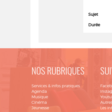
Sujet
Durée
NOS RUBRIQUES
SUI
Services & infos pratiques
Face
Agenda
Insta
Musique
Youtu
Cinéma
Autres
Jeunesse
Les in