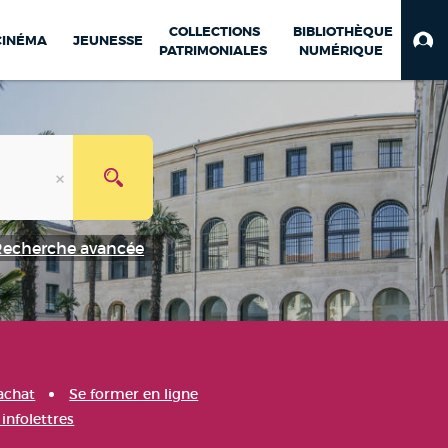
COLLECTIONS
BIBLIOTHÈQUE
CINÉMA
JEUNESSE
PATRIMONIALES
NUMÉRIQUE
Recherche avancée
achat
Se former en ligne
infolettres