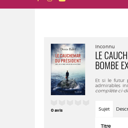
Inconnu
LE CAUCH
BOMBE EX
Et si le futur
admirables in
complète ci-d
/5
Sujet
Descr
0
avis
Titre