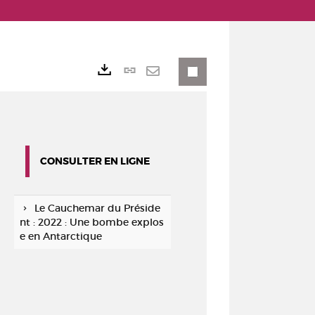
Lien
Exports
permanent
Envoyer
(Nouvelle
par
fenêtre)
mail
CONSULTER EN LIGNE
Le Cauchemar du Préside
nt : 2022 : Une bombe explos
e en Antarctique