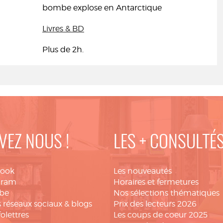
bombe explose en Antarctique
Livres & BD
Plus de 2h.
VEZ NOUS !
LES + CONSULTÉ
book
Les nouveautés
gram
Horaires et fermetures
be
Nos sélections thématiques
 réseaux sociaux & blogs
Prix des lecteurs 2026
folettres
Les coups de coeur 2025