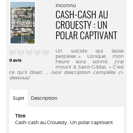
(Nouve
par
Inconnu
fenêtr
mail
CASH-CASH AU
CROUESTY : UN
POLAR CAPTIVANT
Un suicide qui laisse
/5
perplexe...« Lorsque mon
0
avis
heure aura sonné, j'irai
mourir à Saint-Gildas. » C'est
ce qu'il disait.
... (voir description complète ci-
dessous)
Sujet
Description
Titre
Cash-cash au Crouesty : Un polar captivant