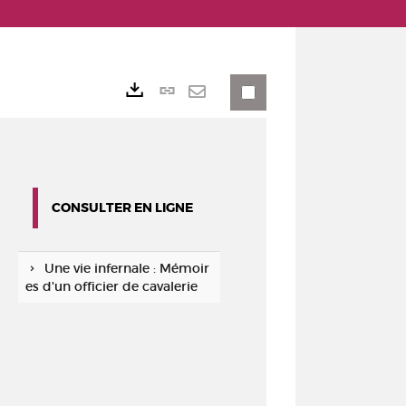
Lien
Exports
permanent
Envoyer
(Nouvelle
par
fenêtre)
mail
CONSULTER EN LIGNE
Une vie infernale : Mémoir
es d'un officier de cavalerie