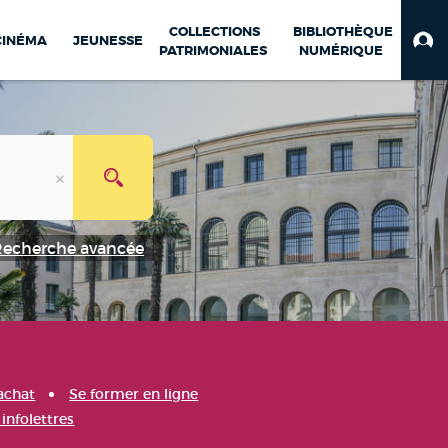
COLLECTIONS
BIBLIOTHÈQUE
CINÉMA
JEUNESSE
PATRIMONIALES
NUMÉRIQUE
Recherche avancée
achat
Se former en ligne
infolettres