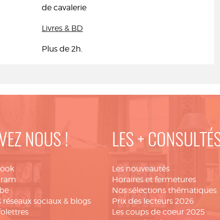
de cavalerie
Livres & BD
Plus de 2h.
VEZ NOUS !
LES + CONSULTÉ
book
Les nouveautés
gram
Horaires et fermetures
be
Nos sélections thématiques
 réseaux sociaux & blogs
Prix des lecteurs 2026
folettres
Les coups de coeur 2025