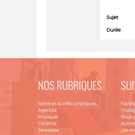
Sujet
Durée
NOS RUBRIQUES
SUI
Services & infos pratiques
Face
Agenda
Insta
Musique
Youtu
Cinéma
Autres
Jeunesse
Les in