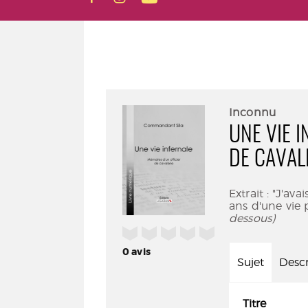
Inconnu
UNE VIE I
DE CAVAL
Extrait : "J'ava
ans d'une vie 
dessous)
/5
0
avis
Sujet
Descr
Titre