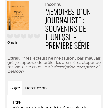
(Nouve
par
Inconnu
fenêtr
mail
MÉMOIRES D'UN
JOURNALISTE :
SOUVENIRS DE
/5
JEUNESSE -
0
avis
PREMIÈRE SÉRIE
Extrait : "Mes lecteurs ne me sauront pas mauvais
gré, je suppose, de brûler les premières étapes de
ma vie. C'est en tr
... (voir description complète ci-
dessous)
Sujet
Description
Titre
Mémoires d'un journaliste : Souvenirs de