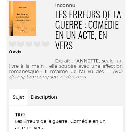
(Nouve
par
Inconnu
fenêtr
mail
LES ERREURS DE LA
GUERRE : COMÉDIE
EN UN ACTE, EN
/5
VERS
0
avis
Extrait : "ANNETTE, seule, un
livre à la main ; elle soupire avec une affection
romanesque : Il m'aime. Je l'ai vu dès l
... (voir
description complète ci-dessous)
Sujet
Description
Titre
Les Erreurs de la guerre : Comédie en un
acte, en vers